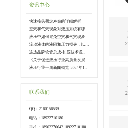
资讯中心
快速接头额定寿命的详细解析
空穴和气穴现象对液压系统有哪些影响
液压中如何避免空穴和气穴现象发生
2
流动液体的液阻和压力损失，以及压力损失的几种形式
连达品牌软管总成-扣压技术说明（中英文版）
《关于促进液压行业高质量发展的指导意见》的主要内容有哪些？
液压行业一周新闻概览-2024年1月13日（国务院发布《关于促进液压行业高质量发展的指导意见）
联系我们
2
QQ：2160156539
电话：18922710180
手机：18902270642 18922710180